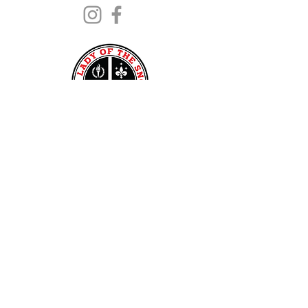
Contáctenos
4810 S Leamington
Chicago, IL 60638
Teléfono de la escuela:
(773) 735-4810
Fax: (773) 735-6495
Teléfono parroquial:
(773) 582-2266
Fax: (773) 582-3363